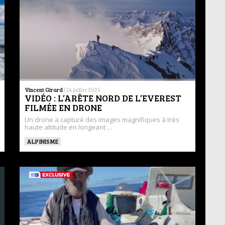
Vincent Girard
|
16 juillet 2025
VIDÉO : L’ARÊTE NORD DE L’EVEREST
FILMÉE EN DRONE
Un drone a capturé des images magnifiques à très
haute altitude en longeant …
ALPINISME