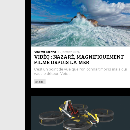
Vincent Girard
|
15 janvier 2026
VIDÉO : NAZARÉ, MAGNIFIQUEMENT
FILMÉ DEPUIS LA MER
C’est un point de vue que l’on connait moins mais qui
vaut le détour. Voici …
SURF