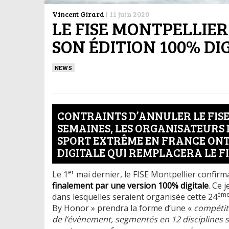
Vincent Girard
|
11 juin 2020
LE FISE MONTPELLIER
SON ÉDITION 100% DI
NEWS
CONTRAINTS D’ANNULER LE FISE
SEMAINES, LES ORGANISATEURS
SPORT EXTRÊME EN FRANCE ONT P
DIGITALE QUI REMPLACERA LE F
er
Le 1
mai dernier, le FISE Montpellier confirma
finalement par une version 100% digitale
. Ce 
èm
dans lesquelles seraient organisée cette 24
By Honor » prendra la forme d’une «
compétiti
de l’évènement, segmentés en 12 disciplines 