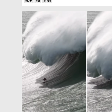
BMX
SKI
SURF