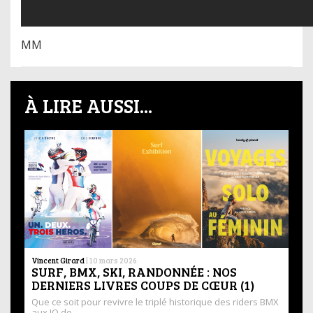
MM
À LIRE AUSSI...
Vincent Girard
|
10 mars 2026
SURF, BMX, SKI, RANDONNÉE : NOS
DERNIERS LIVRES COUPS DE CŒUR (1)
Que ce soit pour revivre le triplé historique des riders BMX
aux JO de …