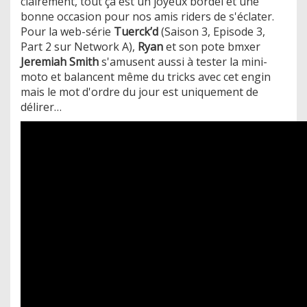
clairement, tout ça est un joyeux bordel et une
bonne occasion pour nos amis riders de s'éclater.
​Pour la web-série
Tuerck’d
(Saison 3, Episode 3,
Part 2 sur Network A),
Ryan
et son pote bmxer
Jeremiah Smith
s'amusent aussi à tester la mini-
moto et balancent même du tricks avec cet engin
mais le mot d'ordre du jour est uniquement de
délirer…