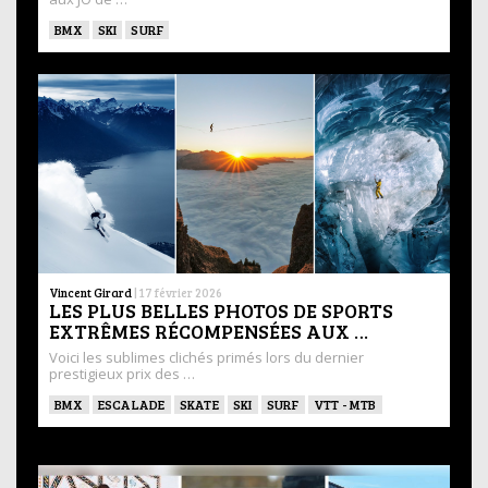
BMX
SKI
SURF
Vincent Girard
|
17 février 2026
LES PLUS BELLES PHOTOS DE SPORTS
EXTRÊMES RÉCOMPENSÉES AUX …
Voici les sublimes clichés primés lors du dernier
prestigieux prix des …
BMX
ESCALADE
SKATE
SKI
SURF
VTT - MTB