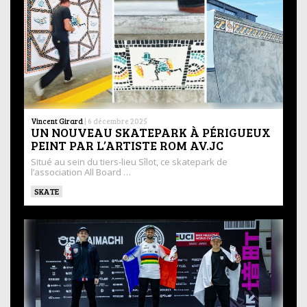
Vincent Girard
|
6 décembre 2025
UN NOUVEAU SKATEPARK À PÉRIGUEUX
PEINT PAR L’ARTISTE ROM AV.JC
Situé au sein du tiers-lieu Sîlot, ce skatepark de
l’association All Board …
SKATE