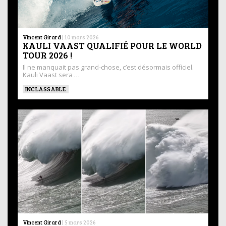
Vincent Girard
|
10 mars 2026
KAULI VAAST QUALIFIÉ POUR LE WORLD
TOUR 2026 !
Il ne manquait pas grand-chose, c’est désormais officiel.
Kauli Vaast sera …
INCLASSABLE
Vincent Girard
|
5 mars 2026