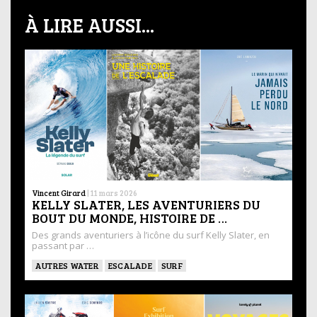
À LIRE AUSSI...
Vincent Girard
|
11 mars 2026
KELLY SLATER, LES AVENTURIERS DU
BOUT DU MONDE, HISTOIRE DE …
Des grands aventuriers à l’icône du surf Kelly Slater, en
passant par …
AUTRES WATER
ESCALADE
SURF