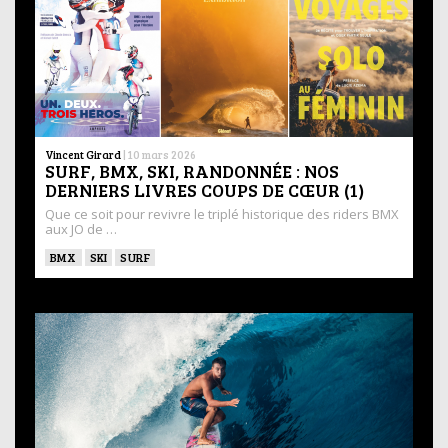
Vincent Girard
|
10 mars 2026
SURF, BMX, SKI, RANDONNÉE : NOS
DERNIERS LIVRES COUPS DE CŒUR (1)
Que ce soit pour revivre le triplé historique des riders BMX
aux JO de …
BMX
SKI
SURF