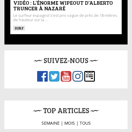
VIDÉO : L’ÉNORME WIPEOUT D’ALBERTO
TRUNCER À NAZARÉ
Le surfeur espagnol s’est pris vague de près de 18 mètres
de hauteur sur la …
SURF
SUIVEZ-NOUS
TOP ARTICLES
SEMAINE
|
MOIS
|
TOUS