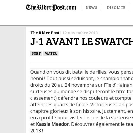
NEWS
INSOLITE
The Rider Post
|
19 novembre 2013
J-1 AVANT LE SWATCH
SURF
WATER
Quand on vous dit bataille de filles, vous pe
nenni ! Tout aussi séduisant, le championnat
droits du 20 au 24 novembre sur l'île d'Hainan
surfeuses du monde se disputeront le titre tan
classement) défendra nos couleurs et compte b
atteint les quarts de finale. Victorieuse l'an pa
chapitre glorieux à son histoire. Justement, e
en a profité pour visiter l'école de la surfeuse
et
Kassia Meador
. Découvrez également le tea
2013 !