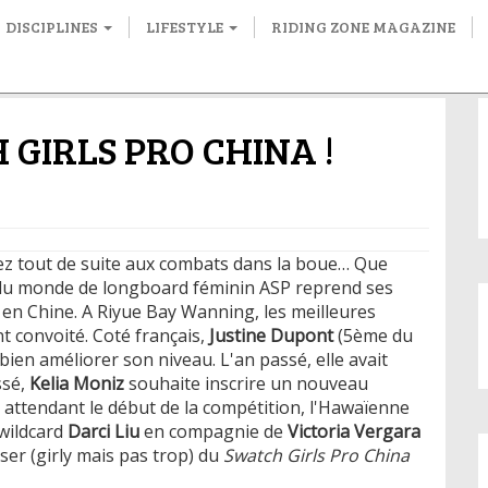
DISCIPLINES
LIFESTYLE
RIDING ZONE MAGAZINE
 GIRLS PRO CHINA !
nsez tout de suite aux combats dans la boue… Que
 du monde de longboard féminin ASP reprend ses
 en Chine. A Riyue Bay Wanning, les meilleures
t convoité. Coté français,
Justine Dupont
(5ème du
ien améliorer son niveau. L'an passé, elle avait
ssé,
Kelia Moniz
souhaite inscrire un nouveau
n attendant le début de la compétition, l'Hawaïenne
 wildcard
Darci Liu
en compagnie de
Victoria Vergara
ser (girly mais pas trop) du
Swatch Girls Pro China