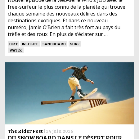
Nouvel épisode de la web-série Who’s JOB avec le
free-surfeur le plus connu de la planète qui trouve
chaque semaine des nouveaux délires dans des
destinations exotiques. Et dans ce nouveau
numéro, Jamie O’Brien a fait très fort au pays du
trèfle et des roux. En plus de s’éclater sur …
DIRT
INSOLITE
SANDBOARD
SURF
WATER
The Rider Post
|
14 juin 2016
DU SNOWBOARD DANS LE DÉSERT POUR