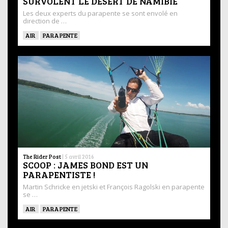
SURVOLENT LE DÉSERT DE NAMIBIE
Les deux experts du parapente se sont envolé en
direction de …
AIR
PARAPENTE
The Rider Post
|
5 avril 2016
SCOOP : JAMES BOND EST UN
PARAPENTISTE !
Martin Schricke en jetski et François Ragolski en parapente
se …
AIR
PARAPENTE