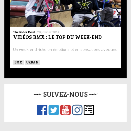
The Rider Post
|
20 janvier 2014
VIDÉOS BMX : LE TOP DU WEEK-END
Un week-end riche en émotions et en sensations avec une
…
BMX
URBAN
SUIVEZ-NOUS