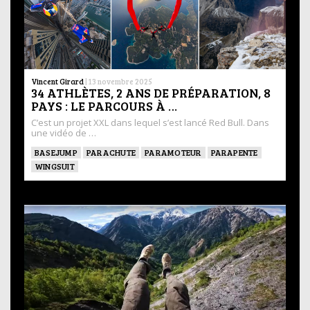
Vincent Girard
|
13 novembre 2025
34 ATHLÈTES, 2 ANS DE PRÉPARATION, 8
PAYS : LE PARCOURS À …
C’est un projet XXL dans lequel s’est lancé Red Bull. Dans
une vidéo de …
BASEJUMP
PARACHUTE
PARAMOTEUR
PARAPENTE
WINGSUIT