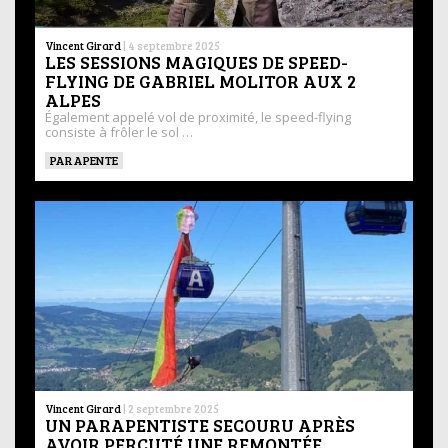
Vincent Girard
|
4 septembre 2025
LES SESSIONS MAGIQUES DE SPEED-
FLYING DE GABRIEL MOLITOR AUX 2
ALPES
Également appelé vol de proximité, le speed-flying
consiste à frôler le sol …
PARAPENTE
Vincent Girard
|
2 septembre 2025
UN PARAPENTISTE SECOURU APRÈS
AVOIR PERCUTÉ UNE REMONTÉE …