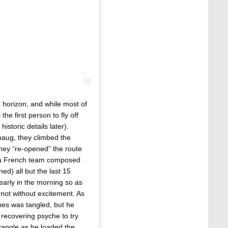
 horizon, and while most of
the first person to fly off
istoric details later).
aug, they climbed the
hey “re-opened” the route
th a French team composed
ed) all but the last 15
y early in the morning so as
not without excitement. As
lines was tangled, but he
 recovering psyche to try
ntangle as he loaded the