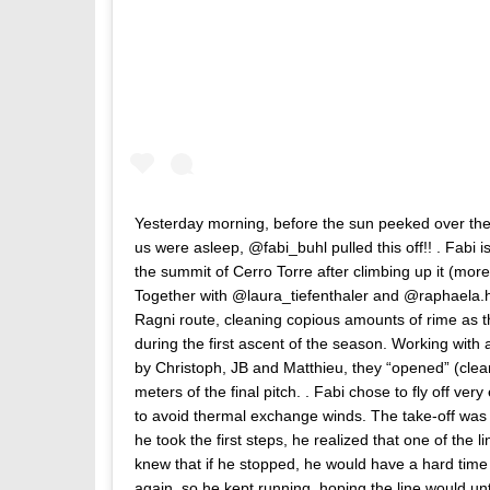
Yesterday morning, before the sun peeked over the
us were asleep, @fabi_buhl pulled this off!! . Fabi is 
the summit of Cerro Torre after climbing up it (more h
Together with @laura_tiefenthaler and @raphaela.h
Ragni route, cleaning copious amounts of rime as t
during the first ascent of the season. Working wi
by Christoph, JB and Matthieu, they “opened” (clean
meters of the final pitch. . Fabi chose to fly off ver
to avoid thermal exchange winds. The take-off was 
he took the first steps, he realized that one of the 
knew that if he stopped, he would have a hard time
again, so he kept running, hoping the line would u