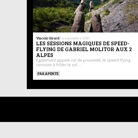
Vincent Girard
|
4 septembre 2025
LES SESSIONS MAGIQUES DE SPEED-
FLYING DE GABRIEL MOLITOR AUX 2
ALPES
Également appelé vol de proximité, le speed-flying
consiste à frôler le sol …
PARAPENTE