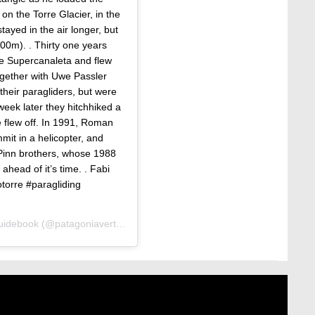
d on the Torre Glacier, in the
tayed in the air longer, but
000m). . Thirty one years
he Supercanaleta and flew
together with Uwe Passler
their paragliders, but were
week later they hitchhiked a
ee flew off. In 1991, Roman
mit in a helicopter, and
 Pinn brothers, whose 1988
ahead of it’s time. . Fabi
torre #paragliding
guidebook
(@patagoniavertical) le
8 Févr. 2020 à 6 :04 PST