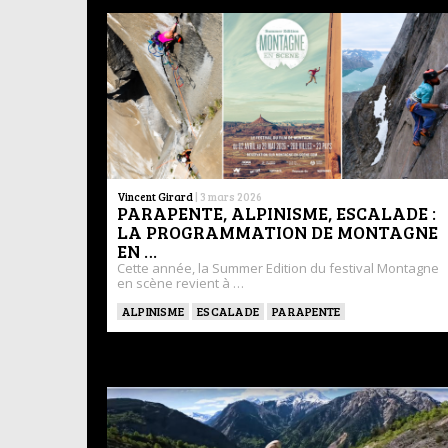
Vincent Girard
|
3 mars 2026
PARAPENTE, ALPINISME, ESCALADE :
LA PROGRAMMATION DE MONTAGNE
EN …
Cette année, la Summer Edition du festival Montagne
en scène revient à …
ALPINISME
ESCALADE
PARAPENTE