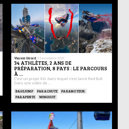
Vincent Girard
|
13 novembre 2025
34 ATHLÈTES, 2 ANS DE
PRÉPARATION, 8 PAYS : LE PARCOURS
À …
C’est un projet XXL dans lequel s’est lancé Red Bull.
Dans une vidéo de …
BASEJUMP
PARACHUTE
PARAMOTEUR
PARAPENTE
WINGSUIT