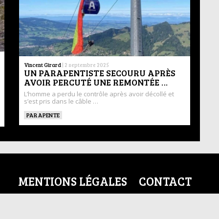
Vincent Girard
|
2 septembre 2025
UN PARAPENTISTE SECOURU APRÈS
AVOIR PERCUTÉ UNE REMONTÉE …
L’homme a perdu le contrôle après avoir décollé et
s’est pris dans le câble …
PARAPENTE
MENTIONS LÉGALES
CONTACT