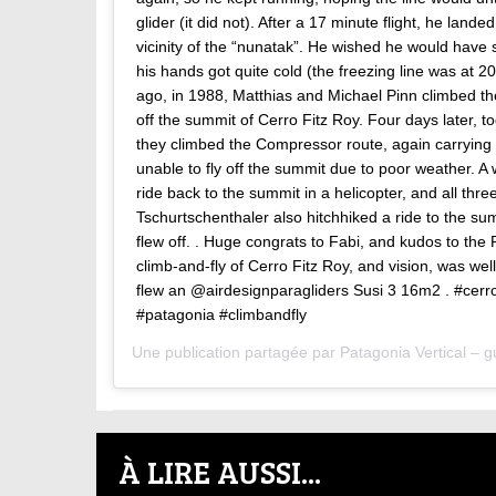
glider (it did not). After a 17 minute flight, he lande
vicinity of the “nunatak”. He wished he would have s
his hands got quite cold (the freezing line was at 2
ago, in 1988, Matthias and Michael Pinn climbed t
off the summit of Cerro Fitz Roy. Four days later, 
they climbed the Compressor route, again carrying 
unable to fly off the summit due to poor weather. A 
ride back to the summit in a helicopter, and all thr
Tschurtschenthaler also hitchhiked a ride to the sum
flew off. . Huge congrats to Fabi, and kudos to the
climb-and-fly of Cerro Fitz Roy, and vision, was well 
flew an @airdesignparagliders Susi 3 16m2 . #cerro
#patagonia #climbandfly
Une publication partagée par
Patagonia Vertical – 
À LIRE AUSSI...