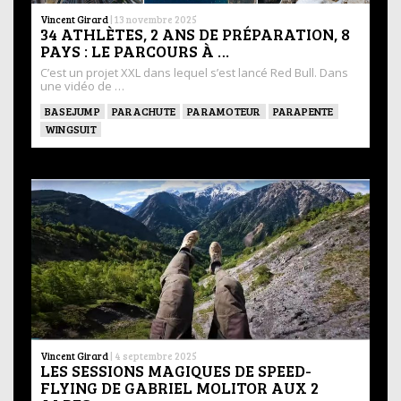
Vincent Girard
|
13 novembre 2025
34 ATHLÈTES, 2 ANS DE PRÉPARATION, 8
PAYS : LE PARCOURS À …
C’est un projet XXL dans lequel s’est lancé Red Bull. Dans
une vidéo de …
BASEJUMP
PARACHUTE
PARAMOTEUR
PARAPENTE
WINGSUIT
Vincent Girard
|
4 septembre 2025
LES SESSIONS MAGIQUES DE SPEED-
FLYING DE GABRIEL MOLITOR AUX 2