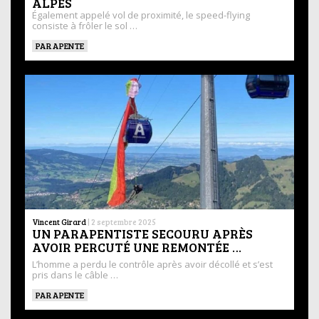
ALPES
Également appelé vol de proximité, le speed-flying
consiste à frôler le sol …
PARAPENTE
Vincent Girard
|
2 septembre 2025
UN PARAPENTISTE SECOURU APRÈS
AVOIR PERCUTÉ UNE REMONTÉE …
L’homme a perdu le contrôle après avoir décollé et s’est
pris dans le câble …
PARAPENTE