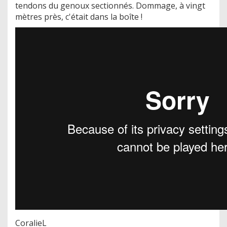
tendons du genoux sectionnés. Dommage, à vingt
mètres près, c'était dans la boîte !
CoralieL