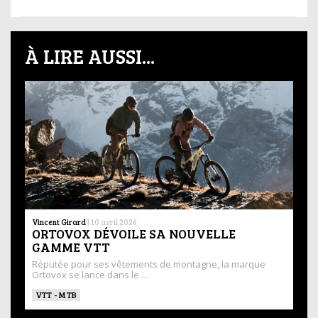
À LIRE AUSSI...
Vincent Girard
|
10 avril 2026
ORTOVOX DÉVOILE SA NOUVELLE
GAMME VTT
Réputée pour ses vêtements de montagne, la marque
Ortovox se lance dans le …
VTT - MTB