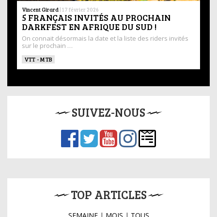
Vincent Girard
|
17 février 2026
5 FRANÇAIS INVITÉS AU PROCHAIN
DARKFEST EN AFRIQUE DU SUD !
On connait désormais la date et la liste des riders invités
sur le prochain …
VTT - MTB
SUIVEZ-NOUS
TOP ARTICLES
SEMAINE
|
MOIS
|
TOUS