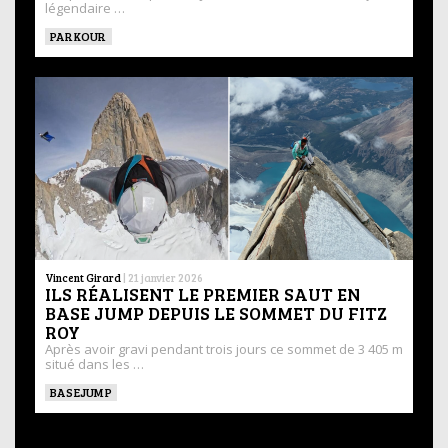
légendaire …
PARKOUR
Vincent Girard
|
21 janvier 2026
ILS RÉALISENT LE PREMIER SAUT EN
BASE JUMP DEPUIS LE SOMMET DU FITZ
ROY
Après avoir gravi pendant trois jours ce sommet de 3 405 m
situé dans les …
BASEJUMP