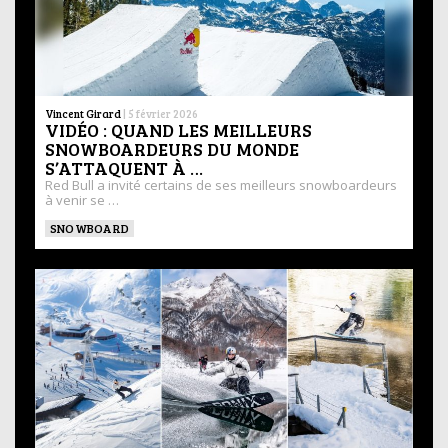
Vincent Girard
|
5 février 2026
VIDÉO : QUAND LES MEILLEURS
SNOWBOARDEURS DU MONDE
S’ATTAQUENT À …
Red Bull a invité certains de ses meilleurs snowboardeurs
à venir se …
SNOWBOARD