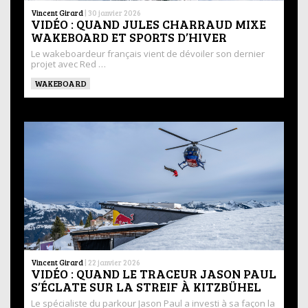
Vincent Girard
|
30 janvier 2026
VIDÉO : QUAND JULES CHARRAUD MIXE
WAKEBOARD ET SPORTS D’HIVER
Le wakeboardeur français vient de dévoiler son dernier
projet avec Red …
WAKEBOARD
Vincent Girard
|
22 janvier 2026
VIDÉO : QUAND LE TRACEUR JASON PAUL
S’ÉCLATE SUR LA STREIF À KITZBÜHEL
Le spécialiste du parkour Jason Paul a investi à sa façon la