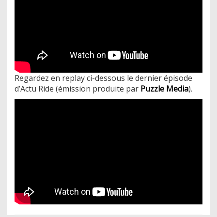
Regardez en replay ci-dessous le dernier épisode
d’Actu Ride (émission produite par
Puzzle Media
).