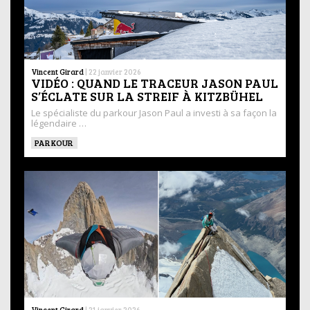
Vincent Girard
|
22 janvier 2026
VIDÉO : QUAND LE TRACEUR JASON PAUL
S’ÉCLATE SUR LA STREIF À KITZBÜHEL
Le spécialiste du parkour Jason Paul a investi à sa façon la
légendaire …
PARKOUR
Vincent Girard
|
21 janvier 2026