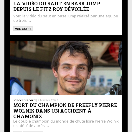
LA VIDÉO DU SAUT EN BASE JUMP
DEPUIS LE FITZ ROY DÉVOILÉE
Voici la vidéo du saut en base jump réalisé par une équipe
de trois …
WINGSUIT
Vincent Girard
|
9 février 2026
MORT DU CHAMPION DE FREEFLY PIERRE
WOLNIK DANS UN ACCIDENT À
CHAMONIX
Le double champion du monde de chute libre Pierre Wolnik
est décédé après …