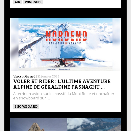
AIR
WINGSUIT
Vincent Girard
|
21 janvier 2026
VOLER ET RIDER : L’ULTIME AVENTURE
ALPINE DE GÉRALDINE FASNACHT …
Atterrir en avion sur le massif du Mont Rose et enchaîner
en snowboard sur …
SNOWBOARD