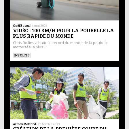
Gaël Bossu
|
4 mai 2023
VIDÉO : 100 KM/H POUR LA POUBELLE LA
PLUS RAPIDE DU MONDE
Chris Rollins a battu le record du monde de la poubelle
motorisée la plus …
INSOLITE
Arman Mottard
|
25 février 2023
CRÉATION DE LA PREMIÈRE COUPE DU