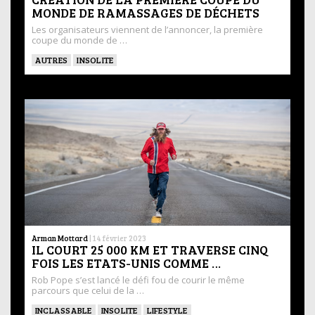
MONDE DE RAMASSAGES DE DÉCHETS
Les organisateurs viennent de l’annoncer, la première
coupe du monde de …
AUTRES
INSOLITE
Arman Mottard
|
14 février 2023
IL COURT 25 000 KM ET TRAVERSE CINQ
FOIS LES ETATS-UNIS COMME …
Rob Pope s’est lancé le défi fou de courir le même
parcours que celui de la …
INCLASSABLE
INSOLITE
LIFESTYLE