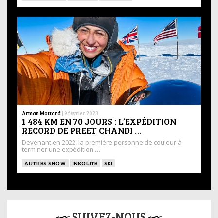
Arman Mottard
|
9 février 2023
1 484 KM EN 70 JOURS : L’EXPÉDITION
RECORD DE PREET CHANDI …
Devenant en 2022, la première personne de couleur à
terminer une expédition …
AUTRES SNOW
INSOLITE
SKI
SUIVEZ-NOUS