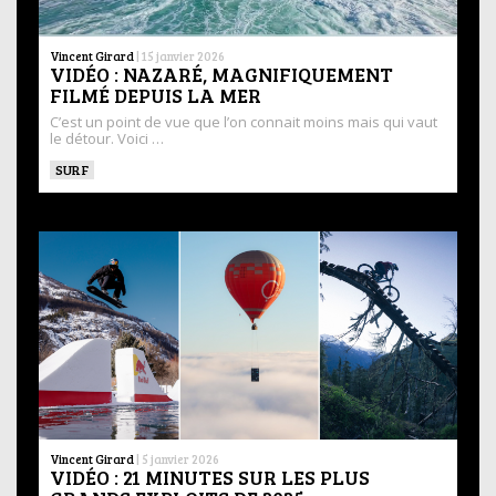
Vincent Girard
|
15 janvier 2026
VIDÉO : NAZARÉ, MAGNIFIQUEMENT
FILMÉ DEPUIS LA MER
C’est un point de vue que l’on connait moins mais qui vaut
le détour. Voici …
SURF
Vincent Girard
|
5 janvier 2026
VIDÉO : 21 MINUTES SUR LES PLUS