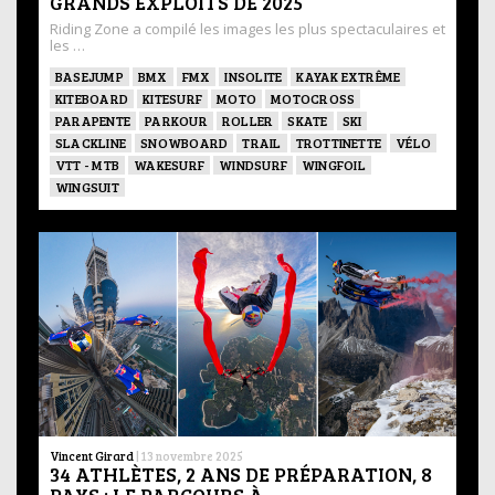
GRANDS EXPLOITS DE 2025
Riding Zone a compilé les images les plus spectaculaires et
les …
BASEJUMP
BMX
FMX
INSOLITE
KAYAK EXTRÊME
KITEBOARD
KITESURF
MOTO
MOTOCROSS
PARAPENTE
PARKOUR
ROLLER
SKATE
SKI
SLACKLINE
SNOWBOARD
TRAIL
TROTTINETTE
VÉLO
VTT - MTB
WAKESURF
WINDSURF
WINGFOIL
WINGSUIT
Vincent Girard
|
13 novembre 2025
34 ATHLÈTES, 2 ANS DE PRÉPARATION, 8
PAYS : LE PARCOURS À …