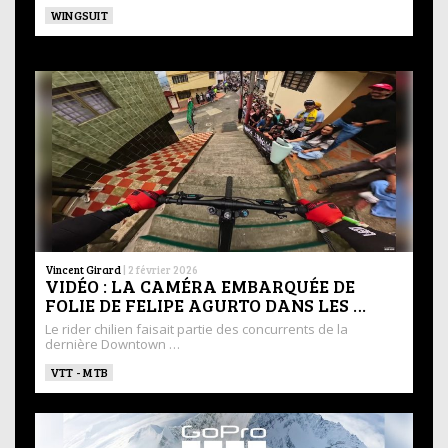
WINGSUIT
Vincent Girard
|
2 février 2026
VIDÉO : LA CAMÉRA EMBARQUÉE DE
FOLIE DE FELIPE AGURTO DANS LES …
Le rider chilien faisait partie des concurrents de la
dernière Downtown …
VTT - MTB