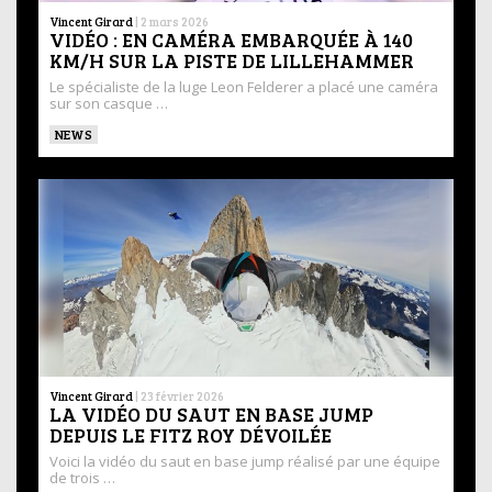
Vincent Girard
|
2 mars 2026
VIDÉO : EN CAMÉRA EMBARQUÉE À 140
KM/H SUR LA PISTE DE LILLEHAMMER
Le spécialiste de la luge Leon Felderer a placé une caméra
sur son casque …
NEWS
Vincent Girard
|
23 février 2026
LA VIDÉO DU SAUT EN BASE JUMP
DEPUIS LE FITZ ROY DÉVOILÉE
Voici la vidéo du saut en base jump réalisé par une équipe
de trois …