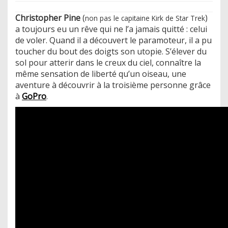
Christopher Pine
(
)
non pas le
capitaine Kirk
de Star Trek
a toujours eu un rêve qui ne l’a jamais quitté : celui
de voler. Quand il a découvert le paramoteur, il a pu
toucher du bout des doigts son utopie. S’élever du
sol pour atterir dans le creux du ciel, connaître la
même sensation de liberté qu’un oiseau, une
aventure à découvrir à la troisième personne grâce
à
GoPro
.