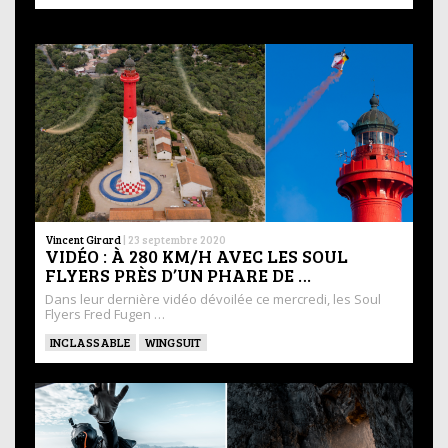
Vincent Girard
|
23 septembre 2020
VIDÉO : À 280 KM/H AVEC LES SOUL
FLYERS PRÈS D’UN PHARE DE …
Dans leur dernière vidéo dévoilée ce mercredi, les Soul
Flyers Fred Fugen …
INCLASSABLE
WINGSUIT