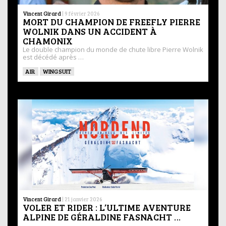
Vincent Girard
|
9 février 2026
MORT DU CHAMPION DE FREEFLY PIERRE
WOLNIK DANS UN ACCIDENT À
CHAMONIX
Le double champion du monde de chute libre Pierre Wolnik
est décédé après …
AIR
WINGSUIT
Vincent Girard
|
21 janvier 2026
VOLER ET RIDER : L’ULTIME AVENTURE
ALPINE DE GÉRALDINE FASNACHT …