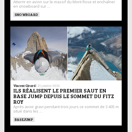
Atterrir en avion sur le massif du Mont Rose et enchaîner
en snowboard sur …
SNOWBOARD
Vincent Girard
|
21 janvier 2026
ILS RÉALISENT LE PREMIER SAUT EN
BASE JUMP DEPUIS LE SOMMET DU FITZ
ROY
Après avoir gravi pendant trois jours ce sommet de 3 405 m
situé dans les …
BASEJUMP