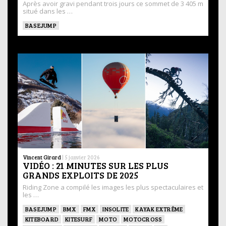
Après avoir gravi pendant trois jours ce sommet de 3 405 m
situé dans les …
BASEJUMP
Vincent Girard
|
5 janvier 2026
VIDÉO : 21 MINUTES SUR LES PLUS
GRANDS EXPLOITS DE 2025
Riding Zone a compilé les images les plus spectaculaires et
les …
BASEJUMP
BMX
FMX
INSOLITE
KAYAK EXTRÊME
KITEBOARD
KITESURF
MOTO
MOTOCROSS