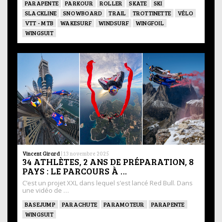
PARAPENTE
PARKOUR
ROLLER
SKATE
SKI
SLACKLINE
SNOWBOARD
TRAIL
TROTTINETTE
VÉLO
VTT - MTB
WAKESURF
WINDSURF
WINGFOIL
WINGSUIT
Vincent Girard
|
13 novembre 2025
34 ATHLÈTES, 2 ANS DE PRÉPARATION, 8
PAYS : LE PARCOURS À …
C’est un projet XXL dans lequel s’est lancé Red Bull. Dans
une vidéo de …
BASEJUMP
PARACHUTE
PARAMOTEUR
PARAPENTE
WINGSUIT