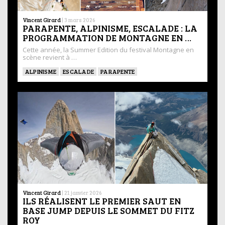
Vincent Girard
|
3 mars 2026
PARAPENTE, ALPINISME, ESCALADE : LA
PROGRAMMATION DE MONTAGNE EN …
Cette année, la Summer Edition du festival Montagne en
scène revient à …
ALPINISME
ESCALADE
PARAPENTE
Vincent Girard
|
21 janvier 2026
ILS RÉALISENT LE PREMIER SAUT EN
BASE JUMP DEPUIS LE SOMMET DU FITZ
ROY