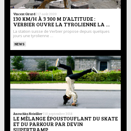
Vincent Girard
|
17 août 2020
130 KM/H À 3 300 M D’ALTITUDE :
VERBIER OUVRE LA TYROLIENNE LA …
La station suisse de Verbier propose depuis quelques
jours une tyrolienne …
NEWS
Anouchka Noisillier
|
10 septembre 2018
LE MÉLANGE ÉPOUSTOUFLANT DU SKATE
ET DU PARKOUR PAR DEVIN
SUPERTRAMP