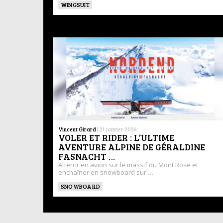
WINGSUIT
Vincent Girard
|
21 janvier 2026
VOLER ET RIDER : L’ULTIME
AVENTURE ALPINE DE GÉRALDINE
FASNACHT …
Atterrir en avion sur le massif du Mont Rose et
enchaîner en snowboard sur …
SNOWBOARD