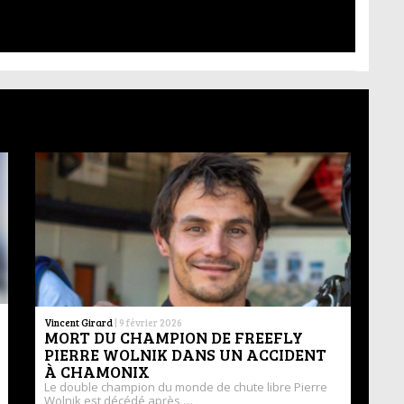
Vincent Girard
|
9 février 2026
MORT DU CHAMPION DE FREEFLY
PIERRE WOLNIK DANS UN ACCIDENT
À CHAMONIX
Le double champion du monde de chute libre Pierre
Wolnik est décédé après …