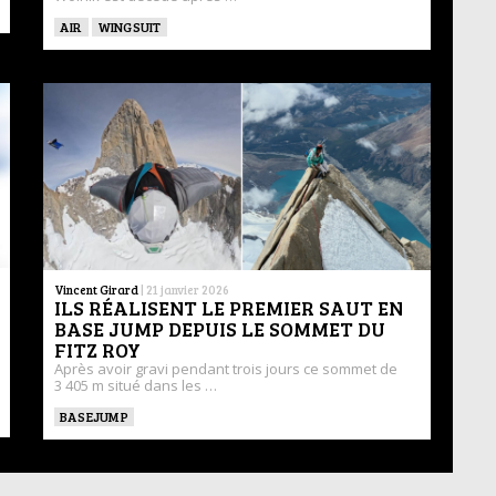
AIR
WINGSUIT
Vincent Girard
|
21 janvier 2026
ILS RÉALISENT LE PREMIER SAUT EN
BASE JUMP DEPUIS LE SOMMET DU
FITZ ROY
Après avoir gravi pendant trois jours ce sommet de
3 405 m situé dans les …
BASEJUMP