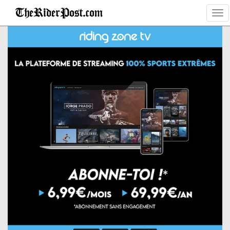
Tog
nav