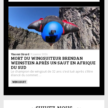
Vincent Girard
|
9 janvier 2026
MORT DU WINGSUITEUR BRENDAN
WEINSTEIN APRÈS UN SAUT EN AFRIQUE
DU SUD
Le champion de wingsuit de 32 ans s’est tué après s’être
élancé du sommet …
WINGSUIT