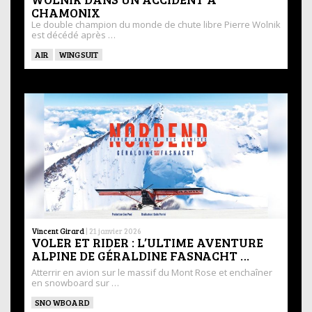
CHAMONIX
Le double champion du monde de chute libre Pierre Wolnik
est décédé après …
AIR
WINGSUIT
Vincent Girard
|
21 janvier 2026
VOLER ET RIDER : L’ULTIME AVENTURE
ALPINE DE GÉRALDINE FASNACHT …
Atterrir en avion sur le massif du Mont Rose et enchaîner
en snowboard sur …
SNOWBOARD