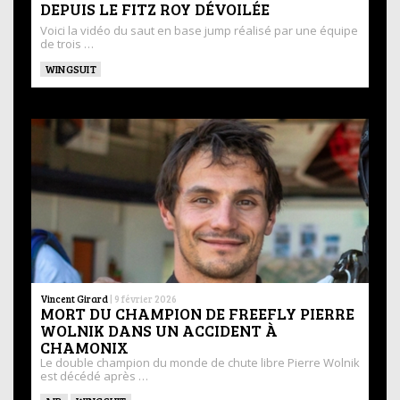
DEPUIS LE FITZ ROY DÉVOILÉE
Voici la vidéo du saut en base jump réalisé par une équipe
de trois …
WINGSUIT
Vincent Girard
|
9 février 2026
MORT DU CHAMPION DE FREEFLY PIERRE
WOLNIK DANS UN ACCIDENT À
CHAMONIX
Le double champion du monde de chute libre Pierre Wolnik
est décédé après …