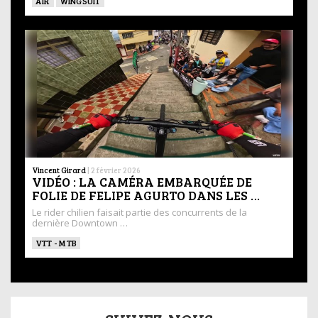
AIR
WINGSUIT
Vincent Girard
|
2 février 2026
VIDÉO : LA CAMÉRA EMBARQUÉE DE
FOLIE DE FELIPE AGURTO DANS LES …
Le rider chilien faisait partie des concurrents de la
dernière Downtown …
VTT - MTB