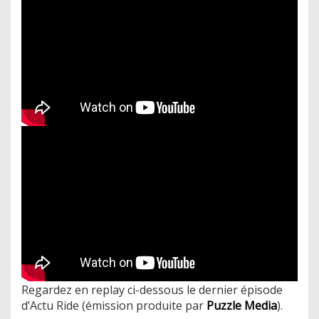
Regardez en replay ci-dessous le dernier épisode
d’Actu Ride (émission produite par
Puzzle Media
).