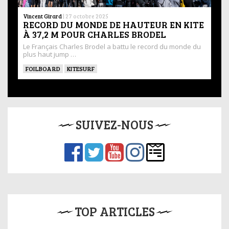
Vincent Girard
|
27 octobre 2025
RECORD DU MONDE DE HAUTEUR EN KITE
À 37,2 M POUR CHARLES BRODEL
Le Français Charles Brodel a battu le record du monde du
plus haut jump …
FOILBOARD
KITESURF
SUIVEZ-NOUS
TOP ARTICLES