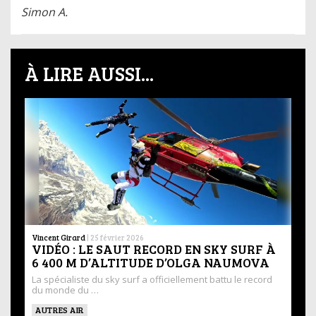
Simon A.
À LIRE AUSSI...
Vincent Girard
|
25 février 2026
VIDÉO : LE SAUT RECORD EN SKY SURF À
6 400 M D’ALTITUDE D’OLGA NAUMOVA
La spécialiste du sky surf a officiellement battu le record
du monde du …
AUTRES AIR