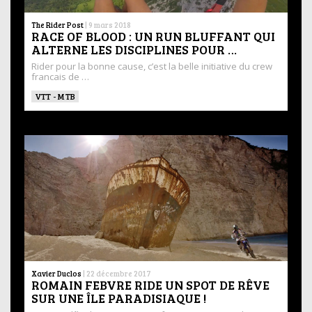
The Rider Post
|
9 mars 2018
RACE OF BLOOD : UN RUN BLUFFANT QUI
ALTERNE LES DISCIPLINES POUR …
Rider pour la bonne cause, c’est la belle initiative du crew
francais de …
VTT - MTB
Xavier Duclos
|
22 décembre 2017
ROMAIN FEBVRE RIDE UN SPOT DE RÊVE
SUR UNE ÎLE PARADISIAQUE !