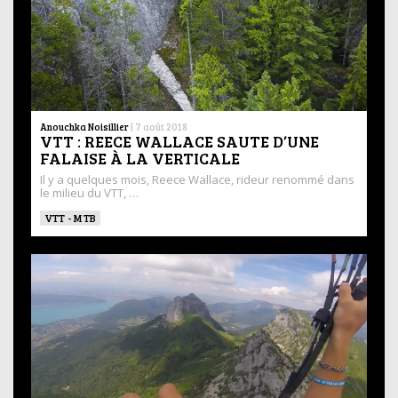
Anouchka Noisillier
|
7 août 2018
VTT : REECE WALLACE SAUTE D’UNE
FALAISE À LA VERTICALE
Il y a quelques mois, Reece Wallace, rideur renommé dans
le milieu du VTT, …
VTT - MTB