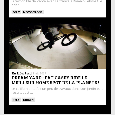
Direction l’île de Zante avec Le français Romain Febvre ! Le
rider …
DIRT
MOTOCROSS
The Rider Post
|
8 juin 2017
DREAM YARD : PAT CASEY RIDE LE
MEILLEUR HOME SPOT DE LA PLANÈTE !
Le californien a fait un peu de travaux dans son jardin et le
résultat est …
BMX
URBAN