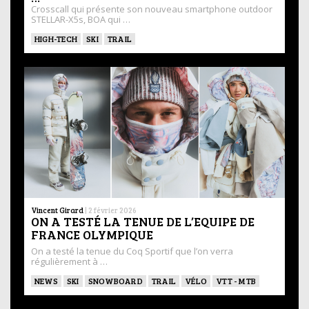
Crosscall qui présente son nouveau smartphone outdoor
STELLAR-X5s, BOA qui …
HIGH-TECH
SKI
TRAIL
Vincent Girard
|
2 février 2026
ON A TESTÉ LA TENUE DE L’EQUIPE DE
FRANCE OLYMPIQUE
On a testé la tenue du Coq Sportif que l’on verra
régulièrement à …
NEWS
SKI
SNOWBOARD
TRAIL
VÉLO
VTT - MTB