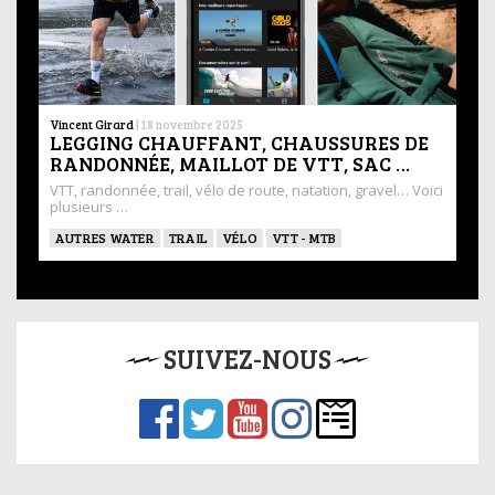
Vincent Girard
|
18 novembre 2025
LEGGING CHAUFFANT, CHAUSSURES DE
RANDONNÉE, MAILLOT DE VTT, SAC …
VTT, randonnée, trail, vélo de route, natation, gravel… Voici
plusieurs …
AUTRES WATER
TRAIL
VÉLO
VTT - MTB
SUIVEZ-NOUS