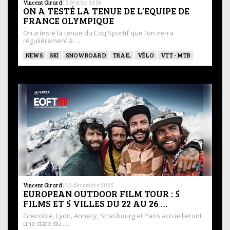
Vincent Girard
|
2 février 2026
ON A TESTÉ LA TENUE DE L’EQUIPE DE
FRANCE OLYMPIQUE
On a testé la tenue du Coq Sportif que l’on verra
régulièrement à …
NEWS
SKI
SNOWBOARD
TRAIL
VÉLO
VTT - MTB
Vincent Girard
|
10 décembre 2025
EUROPEAN OUTDOOR FILM TOUR : 5
FILMS ET 5 VILLES DU 22 AU 26 …
Grenoble, Lyon, Annecy, Strasbourg et Paris accueilleront
une date du …