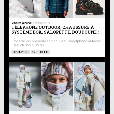
Vincent Girard
|
4 février 2026
TÉLÉPHONE OUTDOOR, CHAUSSURE À
SYSTÈME BOA, SALOPETTE, DOUDOUNE :
…
Crosscall qui présente son nouveau smartphone outdoor
STELLAR-X5s, BOA qui …
HIGH-TECH
SKI
TRAIL