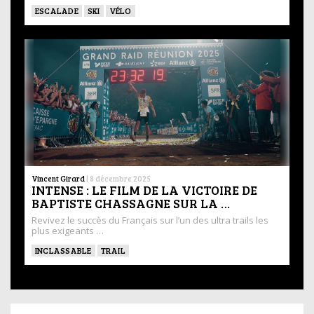
ESCALADE
SKI
VÉLO
Vincent Girard
|
8 décembre 2025
INTENSE : LE FILM DE LA VICTOIRE DE
BAPTISTE CHASSAGNE SUR LA …
Revivez le succès du Français sur l’un des ultra trails les
plus exigeants …
INCLASSABLE
TRAIL