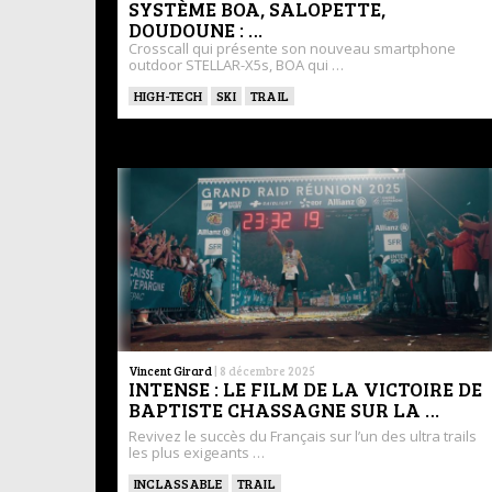
SYSTÈME BOA, SALOPETTE,
DOUDOUNE : …
Crosscall qui présente son nouveau smartphone
outdoor STELLAR-X5s, BOA qui …
HIGH-TECH
SKI
TRAIL
Vincent Girard
|
8 décembre 2025
INTENSE : LE FILM DE LA VICTOIRE DE
BAPTISTE CHASSAGNE SUR LA …
Revivez le succès du Français sur l’un des ultra trails
les plus exigeants …
INCLASSABLE
TRAIL