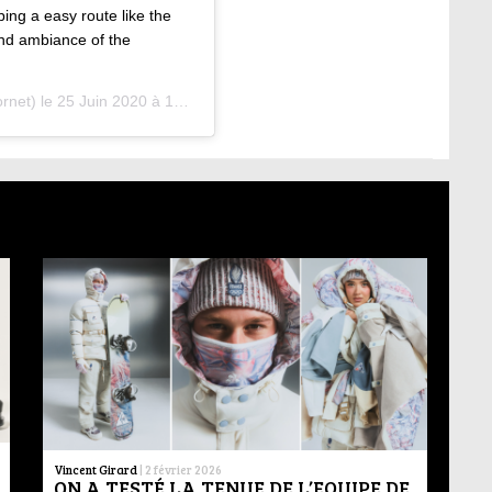
ing a easy route like the
and ambiance of the
ornet) le
25 Juin 2020 à 10 :52 PDT
Vincent Girard
|
2 février 2026
ON A TESTÉ LA TENUE DE L’EQUIPE DE