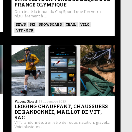
FRANCE OLYMPIQUE
On a testé la tenue du Coq Sportif que l’on verra
régulièrement à …
NEWS
SKI
SNOWBOARD
TRAIL
VÉLO
VTT - MTB
Vincent Girard
|
18 novembre 2025
LEGGING CHAUFFANT, CHAUSSURES
DE RANDONNÉE, MAILLOT DE VTT,
SAC …
VTT, randonnée, trail, vélo de route, natation, gravel…
Voici plusieurs …