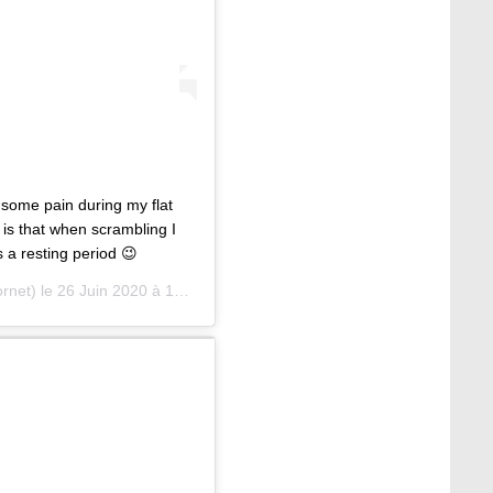
g some pain during my flat
 is that when scrambling I
 a resting period 😉
ornet) le
26 Juin 2020 à 10 :51 PDT