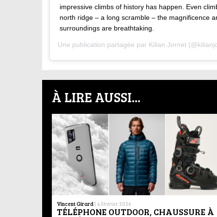
impressive climbs of history has happen. Even climb
north ridge – a long scramble – the magnificence 
surroundings are breathtaking.
Une publication partagée par
Kilian Jornet
(@kilianj
À LIRE AUSSI...
Vincent Girard
|
4 février 2026
TÉLÉPHONE OUTDOOR, CHAUSSURE À