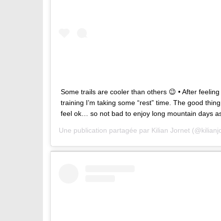
Some trails are cooler than others 😉 • After feelin
training I’m taking some “rest” time. The good thing
feel ok… so not bad to enjoy long mountain days as
Une publication partagée par
Kilian Jornet
(@kilianj