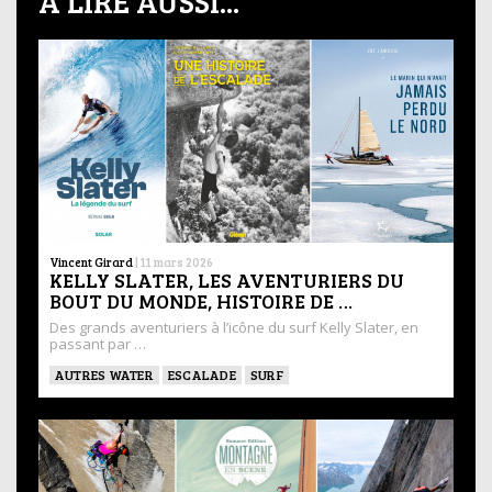
À LIRE AUSSI...
Vincent Girard
|
11 mars 2026
KELLY SLATER, LES AVENTURIERS DU
BOUT DU MONDE, HISTOIRE DE …
Des grands aventuriers à l’icône du surf Kelly Slater, en
passant par …
AUTRES WATER
ESCALADE
SURF