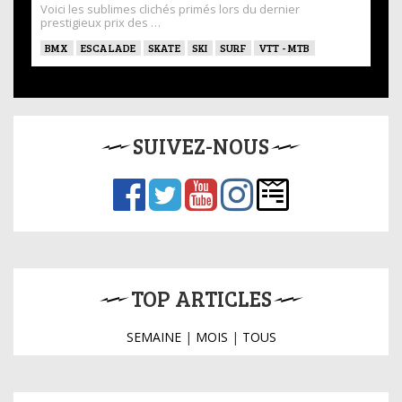
Voici les sublimes clichés primés lors du dernier
prestigieux prix des …
BMX
ESCALADE
SKATE
SKI
SURF
VTT - MTB
SUIVEZ-NOUS
TOP ARTICLES
SEMAINE
|
MOIS
|
TOUS