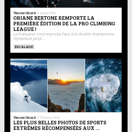
Vincent Girard
|
2 mars 2026
ORIANE BERTONE REMPORTE LA
PREMIÈRE ÉDITION DE LA PRO CLIMBING
LEAGUE !
La Française s’est imposée face à la double championne
olympique Janja …
ESCALADE
Vincent Girard
|
17 février 2026
LES PLUS BELLES PHOTOS DE SPORTS
EXTRÊMES RÉCOMPENSÉES AUX …