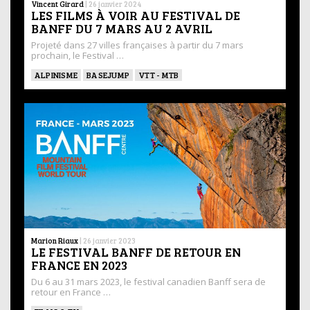
Vincent Girard
|
26 janvier 2024
LES FILMS À VOIR AU FESTIVAL DE
BANFF DU 7 MARS AU 2 AVRIL
Projeté dans 27 villes françaises à partir du 7 mars
prochain, le Festival …
ALPINISME
BASEJUMP
VTT - MTB
Marion Riaux
|
26 janvier 2023
LE FESTIVAL BANFF DE RETOUR EN
FRANCE EN 2023
Du 6 au 31 mars 2023, le festival canadien Banff sera de
retour en France …