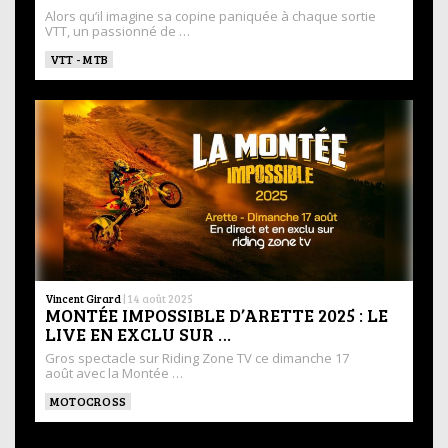
Alors qu’il imagine sa copine paniquée à chaque sortie
VTT, un passionné de …
VTT - MTB
Vincent Girard
|
14 août 2025
MONTÉE IMPOSSIBLE D’ARETTE 2025 : LE
LIVE EN EXCLU SUR …
Gros spectacle sur Riding Zone TV ce dimanche 17
août avec la Montée …
MOTOCROSS