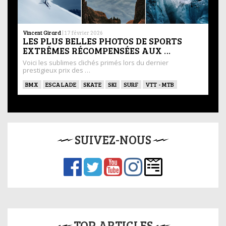
Vincent Girard
|
17 février 2026
LES PLUS BELLES PHOTOS DE SPORTS
EXTRÊMES RÉCOMPENSÉES AUX …
Voici les sublimes clichés primés lors du dernier
prestigieux prix des …
BMX
ESCALADE
SKATE
SKI
SURF
VTT - MTB
SUIVEZ-NOUS
TOP ARTICLES