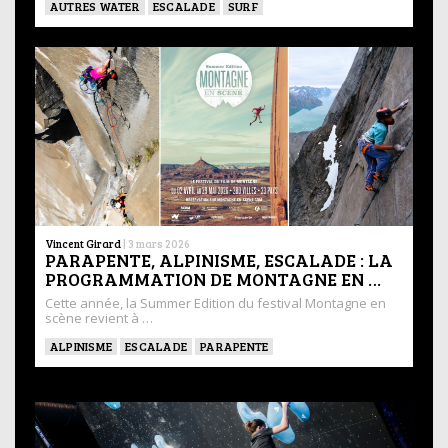
AUTRES WATER
ESCALADE
SURF
Vincent Girard
|
3 mars 2026
PARAPENTE, ALPINISME, ESCALADE : LA
PROGRAMMATION DE MONTAGNE EN …
Cette année, la Summer Edition du festival Montagne en
scène revient à …
ALPINISME
ESCALADE
PARAPENTE