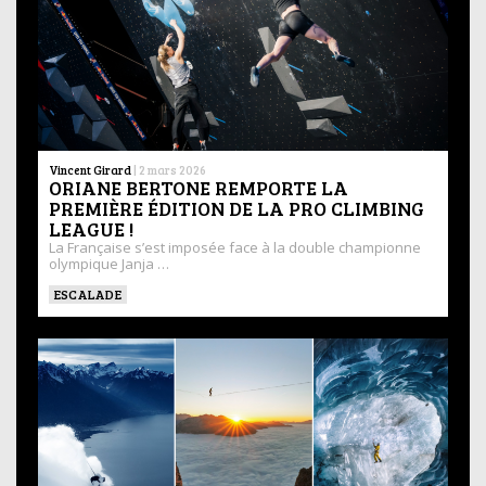
Vincent Girard
|
2 mars 2026
ORIANE BERTONE REMPORTE LA
PREMIÈRE ÉDITION DE LA PRO CLIMBING
LEAGUE !
La Française s’est imposée face à la double championne
olympique Janja …
ESCALADE