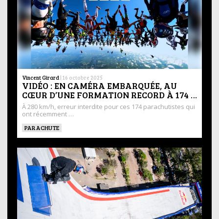
Vincent Girard
|
16 octobre 2025
VIDÉO : EN CAMÉRA EMBARQUÉE, AU
CŒUR D’UNE FORMATION RECORD À 174 …
À 280 km/h, erreur interdite pour ces 174 parachutistes qui
ont récemment …
PARACHUTE