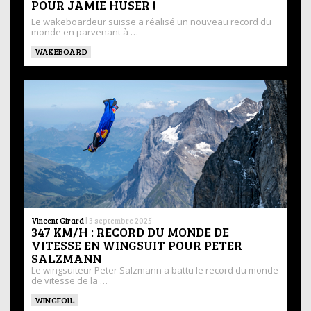
POUR JAMIE HUSER !
Le wakeboardeur suisse a réalisé un nouveau record du
monde en parvenant à …
WAKEBOARD
Vincent Girard
|
3 septembre 2025
347 KM/H : RECORD DU MONDE DE
VITESSE EN WINGSUIT POUR PETER
SALZMANN
Le wingsuiteur Peter Salzmann a battu le record du monde
de vitesse de la …
WINGFOIL