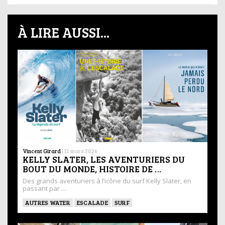
À LIRE AUSSI...
Vincent Girard
|
11 mars 2026
KELLY SLATER, LES AVENTURIERS DU
BOUT DU MONDE, HISTOIRE DE …
Des grands aventuriers à l’icône du surf Kelly Slater, en
passant par …
AUTRES WATER
ESCALADE
SURF