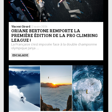
Vincent Girard
|
2 mars 2026
ORIANE BERTONE REMPORTE LA
PREMIÈRE ÉDITION DE LA PRO CLIMBING
LEAGUE !
La Française s’est imposée face à la double championne
olympique Janja …
ESCALADE