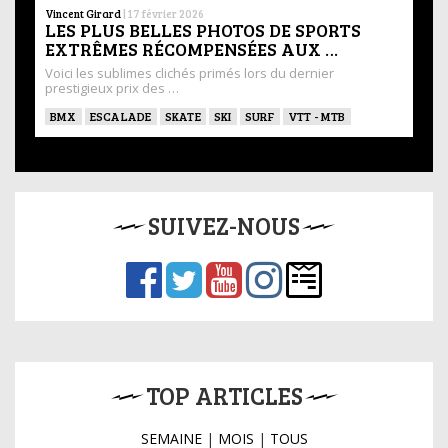
Vincent Girard
|
17 février 2026
LES PLUS BELLES PHOTOS DE SPORTS
EXTRÊMES RÉCOMPENSÉES AUX …
Voici les sublimes clichés primés lors du dernier
prestigieux prix des …
BMX
ESCALADE
SKATE
SKI
SURF
VTT - MTB
SUIVEZ-NOUS
TOP ARTICLES
SEMAINE
|
MOIS
|
TOUS