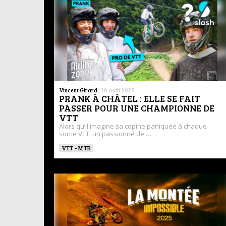
Vincent Girard
|
30 août 2025
PRANK À CHÂTEL : ELLE SE FAIT
PASSER POUR UNE CHAMPIONNE DE
VTT
Alors qu’il imagine sa copine paniquée à chaque
sortie VTT, un passionné de …
VTT - MTB