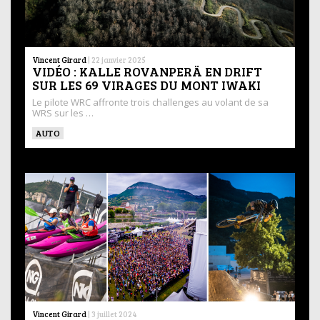
Vincent Girard
|
22 janvier 2025
VIDÉO : KALLE ROVANPERÄ EN DRIFT
SUR LES 69 VIRAGES DU MONT IWAKI
Le pilote WRC affronte trois challenges au volant de sa
WRS sur les …
AUTO
Vincent Girard
|
3 juillet 2024