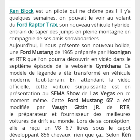
Ken Block
est un pilote qui ne chôme pas ! Il y’a
quelques semaines, on pouvait le voir au volant
du
Ford Raptor Trax
, son nouveau véhicule hybride,
entrain de taper des jumps en pleine montagne en
compagnie de ses amis snowboarders.
Aujourd’hui, il nous présente son nouveau bolide,
une
Ford Mustang
de 1965 préparée par
Hoonigan
et
RTR
que l’on pourra découvrir en vidéo dans le
septième épisode de la websérie
Gymkhana
. Ce
modèle de légende a été transformé en véhicule
moderne tout-terrain. En attendant la vidéo
officielle, cette voiture surpuissante est en
présentation au
SEMA Show
de
Las Vegas
en ce
moment même. Cette
Ford Mustang 65'
a été
modifiée par
Vaugh Gittin JR.
de
RTR
,
le préparateur et fournisseur des meilleures
voitures de drift au monde. Lors de sa concéption,
elle a reçu un V8 6.7 litres sous le capot
développant 856 chevaux, rien que ça… Selon
Ken