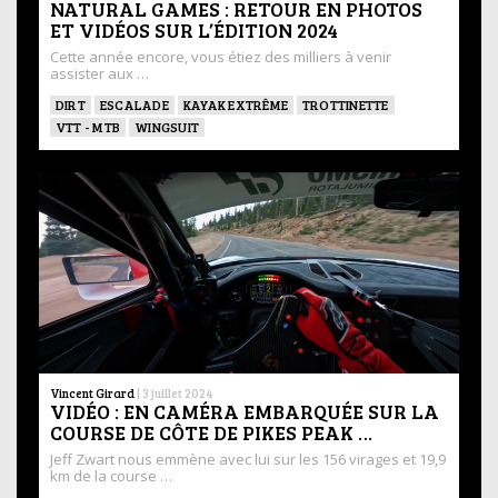
NATURAL GAMES : RETOUR EN PHOTOS
ET VIDÉOS SUR L’ÉDITION 2024
Cette année encore, vous étiez des milliers à venir
assister aux …
DIRT
ESCALADE
KAYAK EXTRÊME
TROTTINETTE
VTT - MTB
WINGSUIT
Vincent Girard
|
3 juillet 2024
VIDÉO : EN CAMÉRA EMBARQUÉE SUR LA
COURSE DE CÔTE DE PIKES PEAK …
Jeff Zwart nous emmène avec lui sur les 156 virages et 19,9
km de la course …