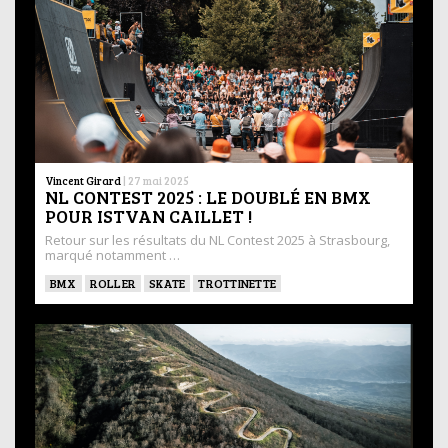
Vincent Girard
|
27 mai 2025
NL CONTEST 2025 : LE DOUBLÉ EN BMX
POUR ISTVAN CAILLET !
Retour sur les résultats du NL Contest 2025 à Strasbourg,
marqué notamment …
BMX
ROLLER
SKATE
TROTTINETTE