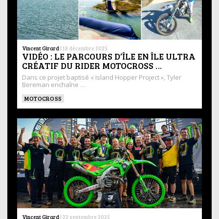
Vincent Girard
|
18 décembre 2025
VIDÉO : LE PARCOURS D’ÎLE EN ÎLE ULTRA
CRÉATIF DU RIDER MOTOCROSS …
Dans ce projet baptisé « Island Hopper Project », Tyler
Bereman enchaîne …
MOTOCROSS
Vincent Girard
|
22 septembre 2025