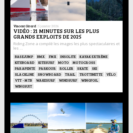
Vincent Girard
|
5 janvier 2026
VIDÉO : 21 MINUTES SUR LES PLUS
GRANDS EXPLOITS DE 2025
Riding Zone a compilé les images les plus spectaculaires et
les …
BASEJUMP
BMX
FMX
INSOLITE
KAYAK EXTRÊME
KITEBOARD
KITESURF
MOTO
MOTOCROSS
PARAPENTE
PARKOUR
ROLLER
SKATE
SKI
SLACKLINE
SNOWBOARD
TRAIL
TROTTINETTE
VÉLO
VTT - MTB
WAKESURF
WINDSURF
WINGFOIL
WINGSUIT