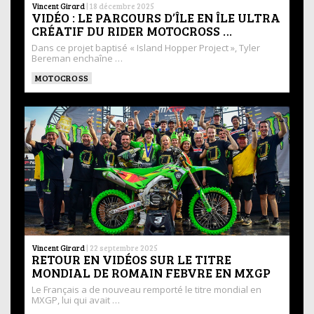
Vincent Girard
|
18 décembre 2025
VIDÉO : LE PARCOURS D’ÎLE EN ÎLE ULTRA
CRÉATIF DU RIDER MOTOCROSS …
Dans ce projet baptisé « Island Hopper Project », Tyler
Bereman enchaîne …
MOTOCROSS
Vincent Girard
|
22 septembre 2025
RETOUR EN VIDÉOS SUR LE TITRE
MONDIAL DE ROMAIN FEBVRE EN MXGP
Le Français a de nouveau remporté le titre mondial en
MXGP, lui qui avait …