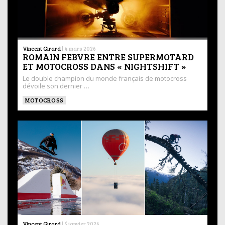
Vincent Girard
|
4 mars 2026
ROMAIN FEBVRE ENTRE SUPERMOTARD
ET MOTOCROSS DANS « NIGHTSHIFT »
Le double champion du monde français de motocross
dévoile son dernier …
MOTOCROSS
Vincent Girard
|
5 janvier 2026