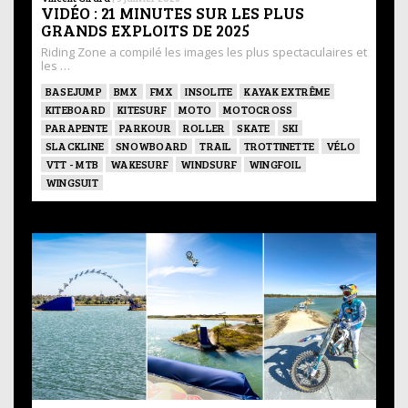
VIDÉO : 21 MINUTES SUR LES PLUS
GRANDS EXPLOITS DE 2025
Riding Zone a compilé les images les plus spectaculaires et
les …
BASEJUMP
BMX
FMX
INSOLITE
KAYAK EXTRÊME
KITEBOARD
KITESURF
MOTO
MOTOCROSS
PARAPENTE
PARKOUR
ROLLER
SKATE
SKI
SLACKLINE
SNOWBOARD
TRAIL
TROTTINETTE
VÉLO
VTT - MTB
WAKESURF
WINDSURF
WINGFOIL
WINGSUIT