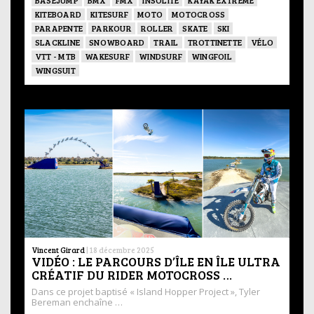
KITEBOARD
KITESURF
MOTO
MOTOCROSS
PARAPENTE
PARKOUR
ROLLER
SKATE
SKI
SLACKLINE
SNOWBOARD
TRAIL
TROTTINETTE
VÉLO
VTT - MTB
WAKESURF
WINDSURF
WINGFOIL
WINGSUIT
Vincent Girard
|
18 décembre 2025
VIDÉO : LE PARCOURS D’ÎLE EN ÎLE ULTRA
CRÉATIF DU RIDER MOTOCROSS …
Dans ce projet baptisé « Island Hopper Project », Tyler
Bereman enchaîne …