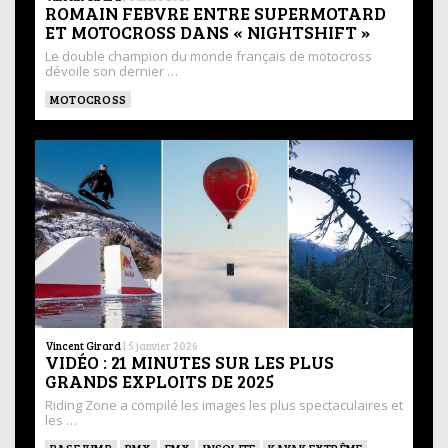
ROMAIN FEBVRE ENTRE SUPERMOTARD
ET MOTOCROSS DANS « NIGHTSHIFT »
Le double champion du monde français de motocross
dévoile son dernier …
MOTOCROSS
Vincent Girard
|
5 janvier 2026
VIDÉO : 21 MINUTES SUR LES PLUS
GRANDS EXPLOITS DE 2025
Riding Zone a compilé les images les plus spectaculaires et
les …
BASEJUMP
BMX
FMX
INSOLITE
KAYAK EXTRÊME