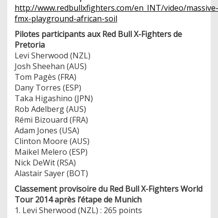
http://www.redbullxfighters.com/en_INT/video/massive
fmx-playground-african-soil
Pilotes participants aux Red Bull X-Fighters de
Pretoria
Levi Sherwood (NZL)
Josh Sheehan (AUS)
Tom Pagès (FRA)
Dany Torres (ESP)
Taka Higashino (JPN)
Rob Adelberg (AUS)
Rémi Bizouard (FRA)
Adam Jones (USA)
Clinton Moore (AUS)
Maikel Melero (ESP)
Nick DeWit (RSA)
Alastair Sayer (BOT)
Classement provisoire du Red Bull X-Fighters World
Tour 2014 après l’étape de Munich
1. Levi Sherwood (NZL) : 265 points