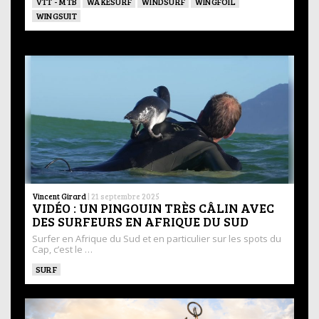
VTT - MTB
WAKESURF
WINDSURF
WINGFOIL
WINGSUIT
Vincent Girard
|
21 septembre 2025
VIDÉO : UN PINGOUIN TRÈS CÂLIN AVEC
DES SURFEURS EN AFRIQUE DU SUD
Surfer en Afrique du Sud et en particulier sur les spots du
Cap, c’est le …
SURF