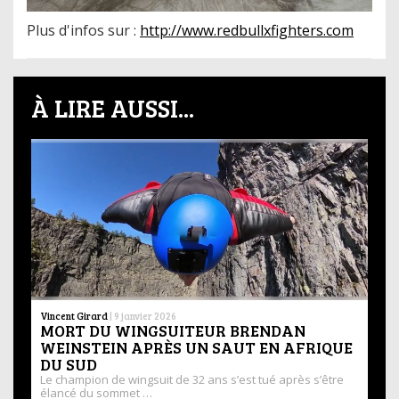
Plus d'infos sur :
http://www.redbullxfighters.com
À LIRE AUSSI...
Vincent Girard
|
9 janvier 2026
MORT DU WINGSUITEUR BRENDAN
WEINSTEIN APRÈS UN SAUT EN AFRIQUE
DU SUD
Le champion de wingsuit de 32 ans s’est tué après s’être
élancé du sommet …