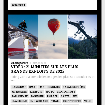
WINGSUIT
Vincent Girard
|
5 janvier 2026
VIDÉO : 21 MINUTES SUR LES PLUS
GRANDS EXPLOITS DE 2025
Riding Zone a compilé les images les plus spectaculaires et
les …
BASEJUMP
BMX
FMX
INSOLITE
KAYAK EXTRÊME
KITEBOARD
KITESURF
MOTO
MOTOCROSS
PARAPENTE
PARKOUR
ROLLER
SKATE
SKI
SLACKLINE
SNOWBOARD
TRAIL
TROTTINETTE
VÉLO