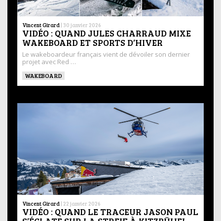
Vincent Girard
|
30 janvier 2026
VIDÉO : QUAND JULES CHARRAUD MIXE
WAKEBOARD ET SPORTS D’HIVER
Le wakeboardeur français vient de dévoiler son dernier
projet avec Red …
WAKEBOARD
Vincent Girard
|
22 janvier 2026
VIDÉO : QUAND LE TRACEUR JASON PAUL
S’ÉCLATE SUR LA STREIF À KITZBÜHEL