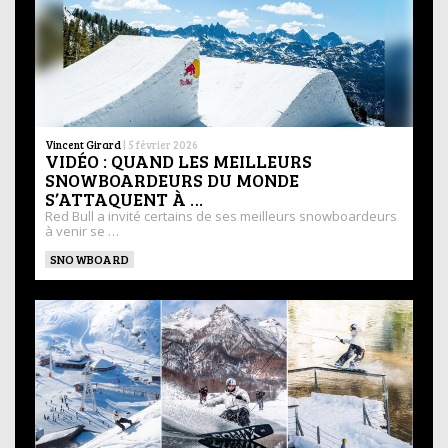
Vincent Girard
|
5 février 2026
VIDÉO : QUAND LES MEILLEURS
SNOWBOARDEURS DU MONDE
S’ATTAQUENT À …
Red Bull a invité certains de ses meilleurs snowboardeurs
à venir se …
SNOWBOARD