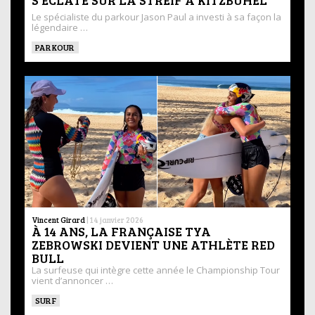
Le spécialiste du parkour Jason Paul a investi à sa façon la
légendaire …
PARKOUR
Vincent Girard
|
14 janvier 2026
À 14 ANS, LA FRANÇAISE TYA
ZEBROWSKI DEVIENT UNE ATHLÈTE RED
BULL
La surfeuse qui intègre cette année le Championship Tour
vient d’annoncer …
SURF