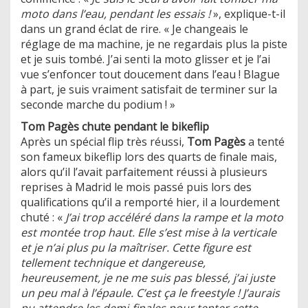
moto dans l’eau, pendant les essais !
», explique-t-il
dans un grand éclat de rire. « Je changeais le
réglage de ma machine, je ne regardais plus la piste
et je suis tombé. J’ai senti la moto glisser et je l’ai
vue s’enfoncer tout doucement dans l’eau ! Blague
à part, je suis vraiment satisfait de terminer sur la
seconde marche du podium ! »
Tom Pagès chute pendant le bikeflip
Après un spécial flip très réussi,
Tom Pagès
a tenté
son fameux bikeflip lors des quarts de finale mais,
alors qu’il l’avait parfaitement réussi à plusieurs
reprises à Madrid le mois passé puis lors des
qualifications qu’il a remporté hier, il a lourdement
chuté : «
J’ai trop accéléré dans la rampe et la moto
est montée trop haut. Elle s’est mise à la verticale
et je n’ai plus pu la maîtriser. Cette figure est
tellement technique et dangereuse,
heureusement, je ne me suis pas blessé, j’ai juste
un peu mal à l’épaule. C’est ça le freestyle ! J’aurais
pu attendre les demi-finales pour tenter cette