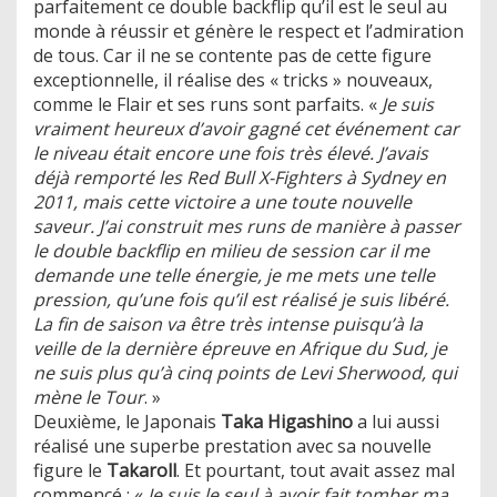
parfaitement ce double backflip qu’il est le seul au
monde à réussir et génère le respect et l’admiration
de tous. Car il ne se contente pas de cette figure
exceptionnelle, il réalise des « tricks » nouveaux,
comme le Flair et ses runs sont parfaits. «
Je suis
vraiment heureux d’avoir gagné cet événement car
le niveau était encore une fois très élevé. J’avais
déjà remporté les Red Bull X-Fighters à Sydney en
2011, mais cette victoire a une toute nouvelle
saveur. J’ai construit mes runs de manière à passer
le double backflip en milieu de session car il me
demande une telle énergie, je me mets une telle
pression, qu’une fois qu’il est réalisé je suis libéré.
La fin de saison va être très intense puisqu’à la
veille de la dernière épreuve en Afrique du Sud, je
ne suis plus qu’à cinq points de Levi Sherwood, qui
mène le Tour
. »
Deuxième, le Japonais
Taka Higashino
a lui aussi
réalisé une superbe prestation avec sa nouvelle
figure le
Takaroll
. Et pourtant, tout avait assez mal
commencé : «
Je suis le seul à avoir fait tomber ma