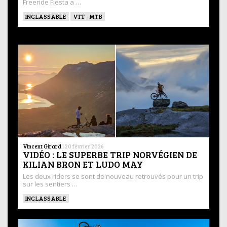
Freeride Fiesta a …
INCLASSABLE
VTT - MTB
Vincent Girard
|
20 février 2026
VIDÉO : LE SUPERBE TRIP NORVÉGIEN DE
KILIAN BRON ET LUDO MAY
Les deux riders se sont de nouveau retrouvés pour un trip
sur les sentiers …
INCLASSABLE