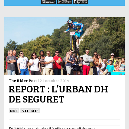
The Rider Post
|
21 octobre 2014
REPORT : L’URBAN DH
DE SEGURET
DIRT
VTT - MTB
Seguret
une paisible cité viticole mondialement