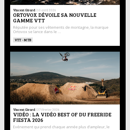
Vincent Girard
|
10 avril 2026
ORTOVOX DÉVOILE SA NOUVELLE
GAMME VTT
Réputée pour ses vêtements de montagne, la marque
Ortovox se lance dans le …
VTT - MTB
Vincent Girard
|
27 février 2026
VIDÉO : LA VIDÉO BEST OF DU FREERIDE
FIESTA 2026
Evénement qui prend chaque année plus d’ampleur, le