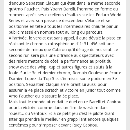
d’enduro Sebastien Claquin qui était dans la même seconde
qu’Arno Faucher. Puis Yoann Barelli, l’homme en forme du
moment après ses excellents résultats sur les Enduro World
Series et avec son passé de descendeur s’élance et se
positionne en tête à tous les intermédiaires chauffé par un
public massé en nombre tout au long du parcours.
A l’arrivée, le verdict est sans appel, il aura dévalé la piste en
réalisant le chrono stratosphérique d’ 1: 31. 496 soit une
seconde de mieux que Cabirou qu’il déloge du hot seat. Le
second run sera plus une offrande aux spectateurs avec
des riders mettant de côté la performance au profit du
show avec des whip, xup et autres figures et saluts à la
foule. Sur le 3e et dernier chrono, Romain Goulesque écarte
Damien Lopez du Top 5 et s’immisce sur le podium en 3e
position, Sebastien Claquin améliorant lui aussi pour
assurer la 4e place scratch et victoire en junior tout comme
Arno Faucher qui s’assure la 5e place.
Mais tout le monde attendait le duel entre Barelli et Cabirou
pour la victoire comme dans un film de western dans
l’ouest… du Ventoux. Et à ce petit jeu c’est le pilote Giant
Inter qui prendra le meilleur en grappillant encore quelques
centièmes pour s’imposer devant Rudy Cabirou.