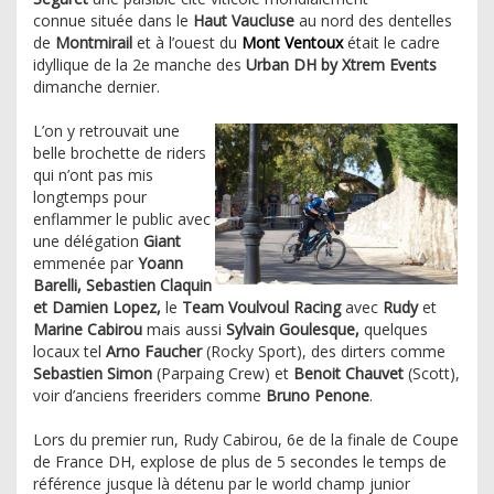
connue située dans le
Haut Vaucluse
au nord des dentelles
de
Montmirail
et à l’ouest du
Mont Ventoux
était le cadre
idyllique de la 2e manche des
Urban DH by Xtrem Events
dimanche dernier.
L’on y retrouvait une
belle brochette de riders
qui n’ont pas mis
longtemps pour
enflammer le public avec
une délégation
Giant
emmenée par
Yoann
Barelli, Sebastien Claquin
et Damien Lopez,
le
Team Voulvoul Racing
avec
Rudy
et
Marine Cabirou
mais aussi
Sylvain Goulesque,
quelques
locaux tel
Arno Faucher
(Rocky Sport), des dirters comme
Sebastien Simon
(Parpaing Crew) et
Benoit Chauvet
(Scott),
voir d’anciens freeriders comme
Bruno Penone
.
Lors du premier run, Rudy Cabirou, 6e de la finale de Coupe
de France DH, explose de plus de 5 secondes le temps de
référence jusque là détenu par le world champ junior