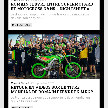
ROMAIN FEBVRE ENTRE SUPERMOTARD
ET MOTOCROSS DANS « NIGHTSHIFT »
Le double champion du monde français de motocross
dévoile son dernier …
MOTOCROSS
Vincent Girard
|
22 septembre 2025
RETOUR EN VIDÉOS SUR LE TITRE
MONDIAL DE ROMAIN FEBVRE EN MXGP
Le Français a de nouveau remporté le titre mondial en
MXGP, lui qui avait …
INCLASSABLE