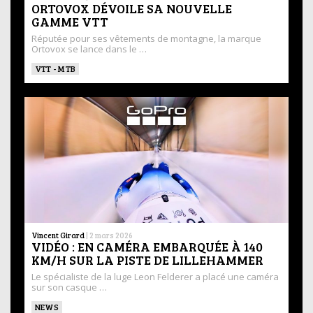
ORTOVOX DÉVOILE SA NOUVELLE
GAMME VTT
Réputée pour ses vêtements de montagne, la marque
Ortovox se lance dans le …
VTT - MTB
Vincent Girard
|
2 mars 2026
VIDÉO : EN CAMÉRA EMBARQUÉE À 140
KM/H SUR LA PISTE DE LILLEHAMMER
Le spécialiste de la luge Leon Felderer a placé une caméra
sur son casque …
NEWS