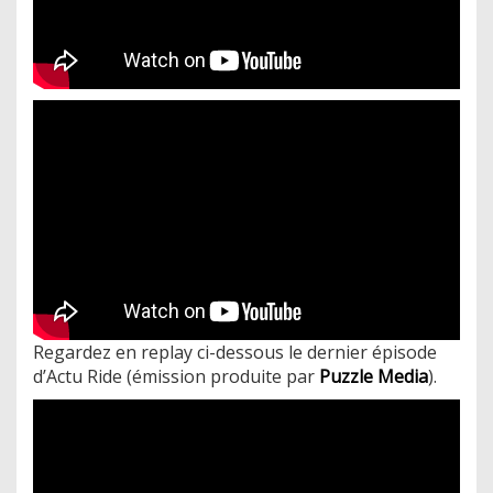
Regardez en replay ci-dessous le dernier épisode
d’Actu Ride (émission produite par
Puzzle Media
).