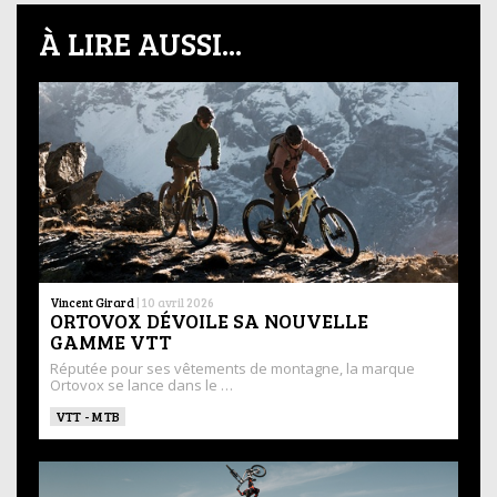
À LIRE AUSSI...
Vincent Girard
|
10 avril 2026
ORTOVOX DÉVOILE SA NOUVELLE
GAMME VTT
Réputée pour ses vêtements de montagne, la marque
Ortovox se lance dans le …
VTT - MTB