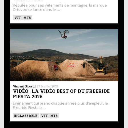
Réputée pour ses vêtements de montagne, la marque
Ortovox se lance dans le …
VTT - MTB
Vincent Girard
|
27 février 2026
VIDÉO : LA VIDÉO BEST OF DU FREERIDE
FIESTA 2026
Evénement qui prend chaque année plus d’ampleur, le
Freeride Fiesta a …
INCLASSABLE
VTT - MTB