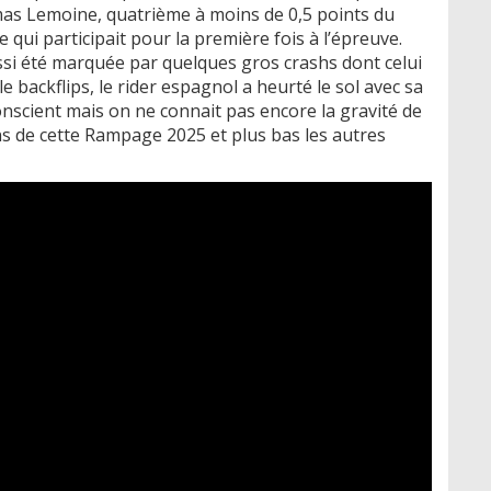
omas Lemoine, quatrième à moins de 0,5 points du
 qui participait pour la première fois à l’épreuve.
i été marquée par quelques gros crashs dont celui
 backflips, le rider espagnol a heurté le sol avec sa
conscient mais on ne connait pas encore la gravité de
uns de cette Rampage 2025 et plus bas les autres