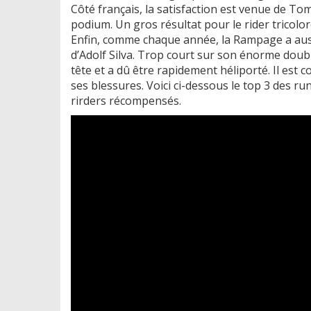
Côté français, la satisfaction est venue de T
podium. Un gros résultat pour le rider tricolore
Enfin, comme chaque année, la Rampage a auss
d’Adolf Silva. Trop court sur son énorme double
tête et a dû être rapidement héliporté. Il est 
ses blessures. Voici ci-dessous le top 3 des r
rirders récompensés.