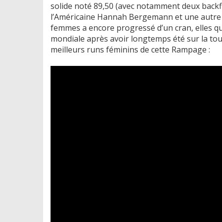
solide noté 89,50 (avec notamment deux backf
l’Américaine Hannah Bergemann et une autre C
femmes a encore progressé d’un cran, elles q
mondiale après avoir longtemps été sur la touc
meilleurs runs féminins de cette Rampage :