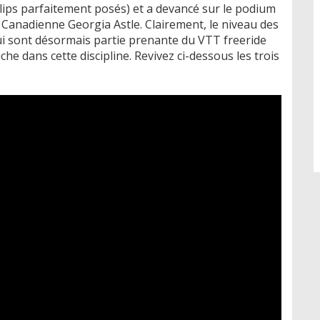
lips parfaitement posés) et a devancé sur le podium
anadienne Georgia Astle. Clairement, le niveau des
ui sont désormais partie prenante du VTT freeride
he dans cette discipline. Revivez ci-dessous les trois