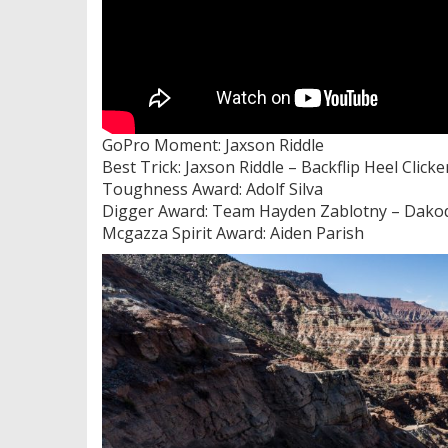
GoPro Moment: Jaxson Riddle
Best Trick: Jaxson Riddle – Backflip Heel Clicke
Toughness Award: Adolf Silva
Digger Award: Team Hayden Zablotny – Dako
Mcgazza Spirit Award: Aiden Parish