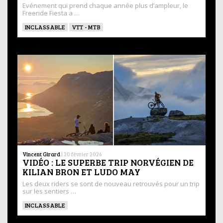
Evénement qui prend chaque année plus d’ampleur, le
Freeride Fiesta a …
INCLASSABLE
VTT - MTB
Vincent Girard
|
20 février 2026
VIDÉO : LE SUPERBE TRIP NORVÉGIEN DE
KILIAN BRON ET LUDO MAY
Les deux riders se sont de nouveau retrouvés pour un trip
sur les sentiers …
INCLASSABLE