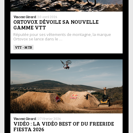
Vincent Girard
|
10 avril 2026
ORTOVOX DÉVOILE SA NOUVELLE
GAMME VTT
Réputée pour ses vêtements de montagne, la marque
Ortovox se lance dans le …
VTT - MTB
Vincent Girard
|
27 février 2026
VIDÉO : LA VIDÉO BEST OF DU FREERIDE
FIESTA 2026